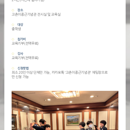
2시간(시간대 협의가능)
장소
고촌이종근기념관 전시실 및 교육실
대상
중학생
참가비
교육기부(전액무료)
강사
교육기부(전액무료)
신청방법
최소 20인 이상 단체만 가능, 카카오톡 '고촌이종근기념관' 채팅창으로
만 신청 가능