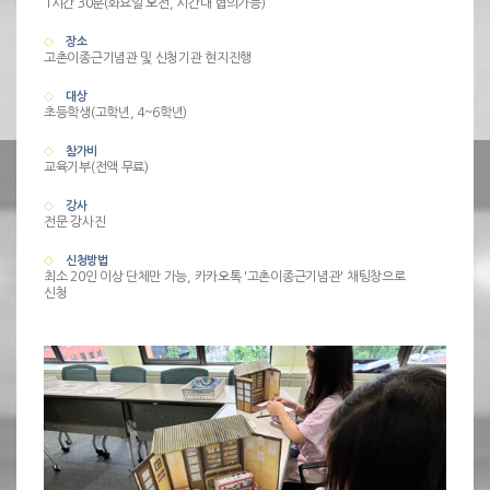
1시간 30분(화요일 오전, 시간대 협의가능)
장소
고촌이종근기념관 및 신청기관 현지진행
대상
초등학생(고학년, 4~6학년)
참가비
교육기부(전액 무료)
강사
전문 강사진
신청방법
최소 20인 이상 단체만 가능, 카카오톡 '고촌이종근기념관' 채팅창으로
신청